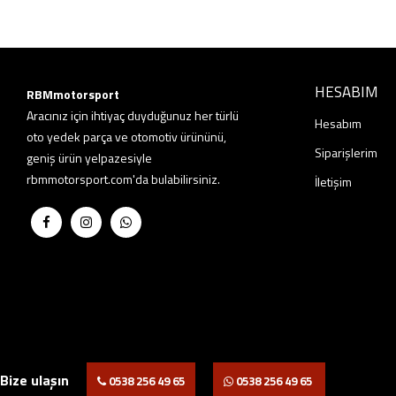
HESABIM
RBMmotorsport
Aracınız için ihtiyaç duyduğunuz her türlü
Hesabım
oto yedek parça ve otomotiv ürününü,
Siparişlerim
geniş ürün yelpazesiyle
rbmmotorsport.com'da bulabilirsiniz.
İletişim
Bize ulaşın
0538 256 49 65
0538 256 49 65