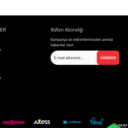
LER
Bülten Aboneliği
Kampanya ve indirimlerimizden anında
haberdar olun
k
GÖNDER
ı