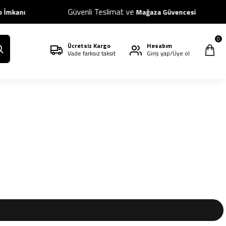
Güvenli Teslimat ve
İmkanı
Mağaza Güvencesi
0
Ücretsiz Kargo
Hesabım
Vade farksız taksit
Giriş yap/Üye ol