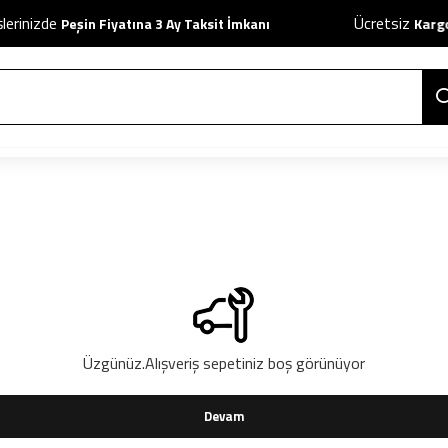
erinizde
Ücretsiz
Peşin Fiyatına 3 Ay Taksit İmkanı
Kargo 
Üzgünüz.Alışveriş sepetiniz boş görünüyor
Devam