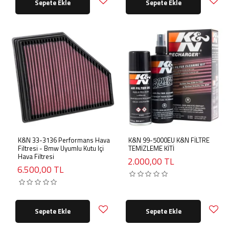
Sepete Ekle
Sepete Ekle
K&N 33-3136 Performans Hava
K&N 99-5000EU K&N FİLTRE
Filtresi - Bmw Uyumlu Kutu Içi
TEMİZLEME KİTİ
Hava Filtresi
2.000,00 TL
6.500,00 TL
Sepete Ekle
Sepete Ekle