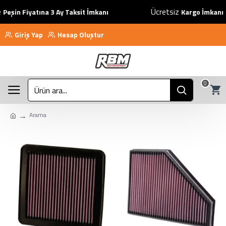
Ücretsiz
in Fiyatına 3 Ay Taksit İmkanı
Kargo İmkanı
Giriş Yap
Hesap Oluştur
0
Arama